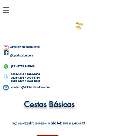
DPL
Desde
1994
/dpldistribuidoraniteroi
@dpl.distribuidora
(21) 97229-2548
2624-1014
/
2624-1666
2624-1204 / 2624-1756
2628-0472 / 2628-1890
contato@dpldistribuidora.com
Cestas Básicas
Faça seu cadastro conosco e receba todo mês a sua Cesta!