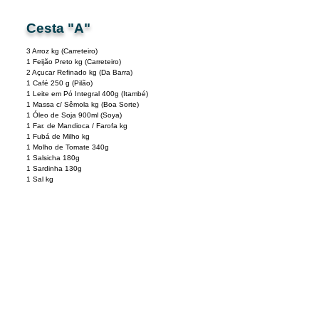
Cesta "A"
3 Arroz kg (Carreteiro)
1 Feijão Preto kg (Carreteiro)
2 Açucar Refinado kg (Da Barra)
1 Café 250 g (Pilão)
1 Leite em Pó Integral 400g (Itambé)
1 Massa c/ Sêmola kg (Boa Sorte)
1 Óleo de Soja 900ml (Soya)
1 Far. de Mandioca / Farofa kg
1 Fubá de Milho kg
1 Molho de Tomate 340g
1 Salsicha 180g
1 Sardinha 130g
1 Sal kg
1 Sobremesa
Cesta "B"
5 Arroz kg (Carreteiro)
2 Feijão Preto kg (Carreteiro)
2 Açucar Refinado kg (Da Barra)
1 Café 500 g (Pilão)
1 Leite em Pó Integral 400g (Itambé)
1 Massa c/ Sêmola kg (Boa Sorte)
1 Óleo de Soja 900ml (Soya)