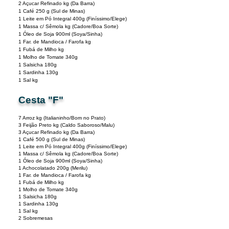
2 Açucar Refinado kg (Da Barra)
1 Café 250 g (Sul de Minas)
1 Leite em Pó Integral 400g (Finíssimo/Elege)
1 Massa c/ Sêmola kg (Cadore/Boa Sorte)
1 Óleo de Soja 900ml (Soya/Sinha)
1 Far. de Mandioca / Farofa kg
1 Fubá de Milho kg
1 Molho de Tomate 340g
1 Salsicha 180g
1 Sardinha 130g
1 Sal kg
Cesta "F"
7 Arroz kg
(Italianinho/Bom no Prato)
3 Feijão Preto kg
(Caldo Saboroso/Malu)
3 Açucar Refinado kg (Da Barra)
1 Café 500 g (Sul de Minas)
1 Leite em Pó Integral 400g (Finíssimo/Elege
)
1 Massa c/ Sêmola kg (Cadore/Boa Sorte)
1 Óleo de Soja 900ml (Soya/Sinha)
1 Achocolatado 200g (Merilu)
1 Far. de Mandioca / Farofa kg
1 Fubá de Milho kg
1 Molho de Tomate 340g
1 Salsicha 180g
1 Sardinha 130g
1 Sal kg
2 Sobremesas