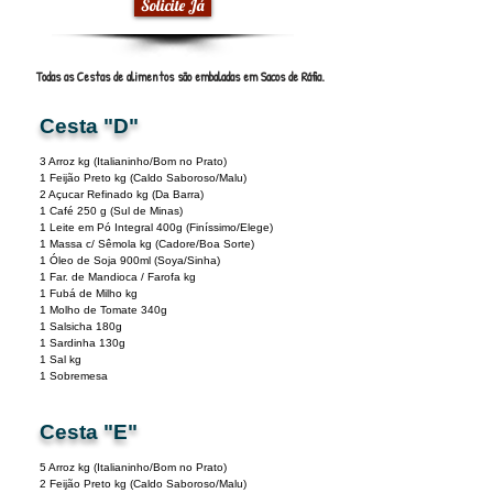
Solicite Já
Todas as Cestas de alimentos são embaladas em Sacos de Ráfia.
Cesta "D"
3 Arroz kg (Italianinho/Bom no Prato)
1 Feijão Preto kg (Caldo Saboroso/Malu)
2 Açucar Refinado kg (Da Barra)
1 Café 250 g (Sul de Minas)
1 Leite em Pó Integral 400g (Finíssimo/Elege)
1 Massa c/ Sêmola kg (Cadore/Boa Sorte)
1 Óleo de Soja 900ml (Soya/Sinha)
1 Far. de Mandioca / Farofa kg
1 Fubá de Milho kg
1 Molho de Tomate 340g
1 Salsicha 180g
1 Sardinha 130g
1 Sal kg
1 Sobremesa
Cesta "E"
5 Arroz kg (Italianinho/Bom no Prato)
2
Feijão Preto kg (Caldo Saboroso/Malu)