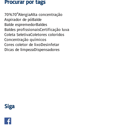
Procurar por tags
70%
70°
Alergia
Alta concentração
Aspirador de pó
Balde
Balde espremedor
Baldes
Baldes profissionais
Certificação luva
Coleta Seletiva
Coletores coloridos
Concentração químicos
Cores coletor de lixo
Desinfetar
Dicas de limpeza
Dispensadores
Siga