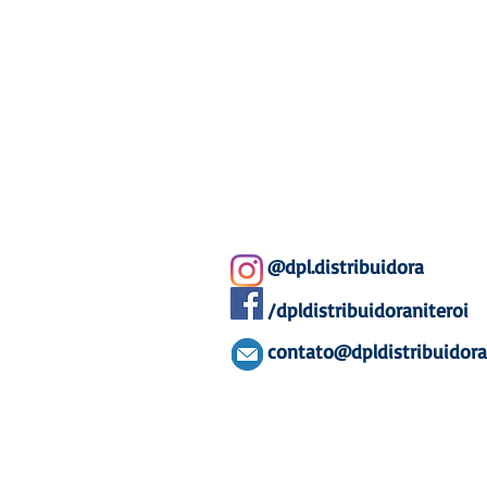
@dpl.distribuidora
/dpldistribuidoraniteroi
contato@dpldistribuidor