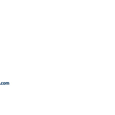
DPL
a.com