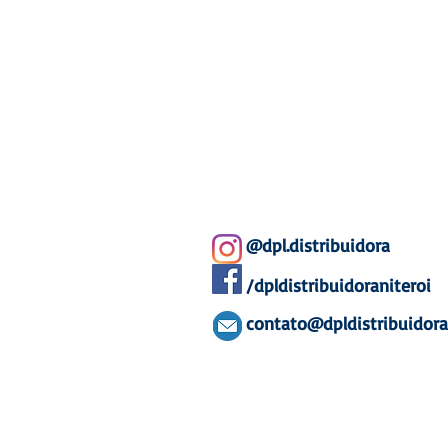
@dpl.distribuidora
/dpldistribuidoraniteroi
contato@dpldistribuidor