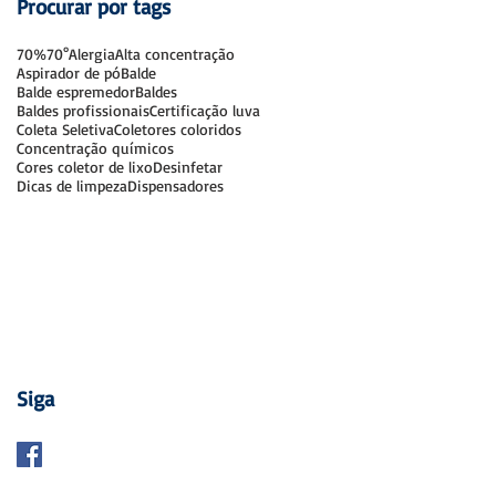
Procurar por tags
70%
70°
Alergia
Alta concentração
Aspirador de pó
Balde
Balde espremedor
Baldes
Baldes profissionais
Certificação luva
Coleta Seletiva
Coletores coloridos
Concentração químicos
Cores coletor de lixo
Desinfetar
Dicas de limpeza
Dispensadores
Siga