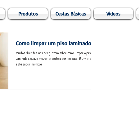
Produtos
Cestas Básicas
Vídeos
Como limpar um piso laminado?
Muitos clientes nos perguntam sobre como limpar o piso
laminado e qual o melhor produto a ser indicado. É um piso que
está super na moda...