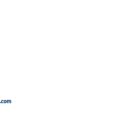
DPL
a.com