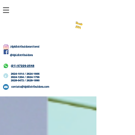
DPL
Desde
1994
/dpldistribuidoraniteroi
@dpl.distribuidora
(21) 97229-2548
2624-1014
/
2624-1666
2624-1204 / 2624-1756
2628-0472 / 2628-1890
contato@dpldistribuidora.com