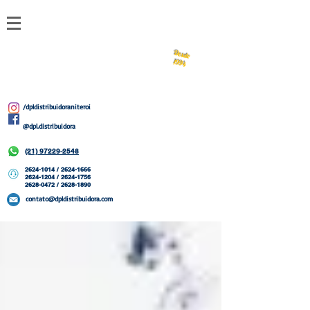
DPL
Desde
1994
/dpldistribuidoraniteroi
@dpl.distribuidora
(21) 97229-2548
2624-1014
/
2624-1666
2624-1204 / 2624-1756
2628-0472 / 2628-1890
contato@dpldistribuidora.com